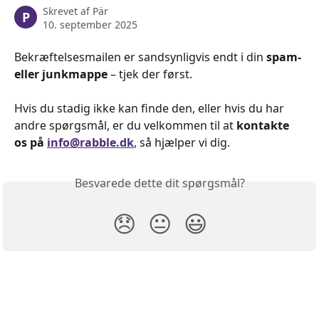
Skrevet af
Pär
P
10. september 2025
Bekræftelsesmailen er sandsynligvis endt i din 
spam- 
eller junkmappe
 – tjek der først.
Hvis du stadig ikke kan finde den, eller hvis du har 
andre spørgsmål, er du velkommen til at 
kontakte 
os på 
info@rabble.dk
, så hjælper vi dig.
Besvarede dette dit spørgsmål?
😞
😐
😃