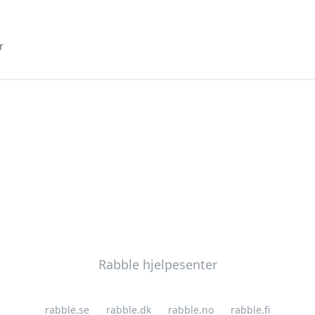
r
Rabble hjelpesenter
rabble.se
rabble.dk
rabble.no
rabble.fi