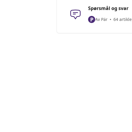
Spørsmål og svar
P
Av Pär
64 artikle