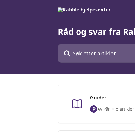
Gå til hovedinnhold
Råd og svar fra R
Søk etter artikler ...
Guider
P
Av Pär
5 artikler